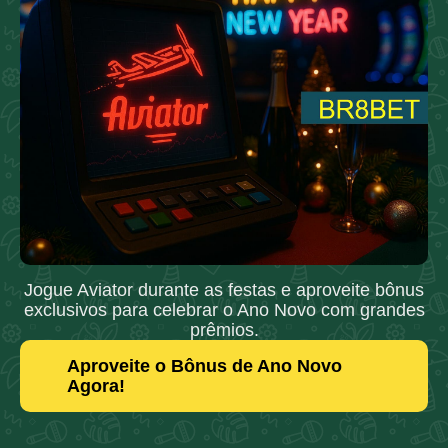
Jogue Aviator durante as festas e aproveite bônus
exclusivos para celebrar o Ano Novo com grandes
prêmios.
Aproveite o Bônus de Ano Novo
Agora!