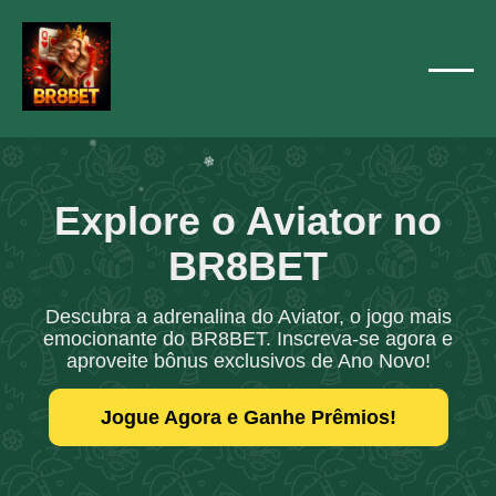
❄
❄
❄
❄
❄
❄
❄
❄
❄
Explore o Aviator no
❄
BR8BET
Descubra a adrenalina do Aviator, o jogo mais
emocionante do BR8BET. Inscreva-se agora e
aproveite bônus exclusivos de Ano Novo!
Jogue Agora e Ganhe Prêmios!