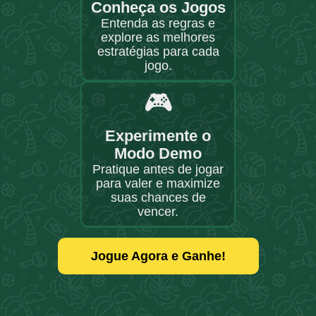
Conheça os Jogos
Entenda as regras e
explore as melhores
estratégias para cada
jogo.
🎮
Experimente o
Modo Demo
Pratique antes de jogar
para valer e maximize
suas chances de
vencer.
Jogue Agora e Ganhe!