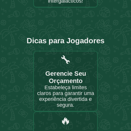
intergalácticos!
Dicas para Jogadores
🔧
Gerencie Seu
Orçamento
Estabeleça limites
claros para garantir uma
experiência divertida e
segura.
🔥