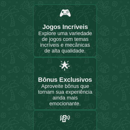
🎮
Jogos Incríveis
Explore uma variedade
de jogos com temas
incríveis e mecânicas
de alta qualidade.
🌟
Bônus Exclusivos
Aproveite bônus que
tornam sua experiência
ainda mais
emocionante.
💸